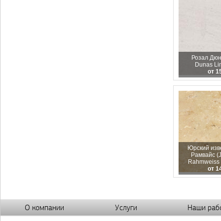
Розал Дюн
Dunas Li
от 1
Юрский изв
Рамвайс (J
Rahmweiss 
от 1
О компании
Услуги
Наши раб