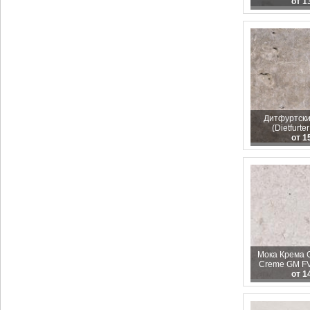
от 1
Дитфуртски
(Dietfurte
от 1
Мока Крема 
Creme GM FV
от 1