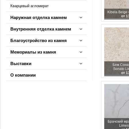
Кварцевый агломерат
Kibela Beige 
от 1
Наружная отделка камнем
Внутренняя отделка камнем
Благоустройство из камня
Мемориалы из камня
Выставки
Беж Сонат
Sonato Li
от 1
О компании
Брачский мра
Limes