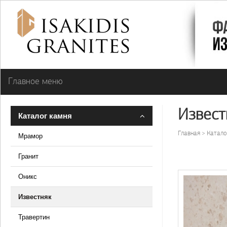
Главное меню
Извест
Каталог камня
Главная
Катало
Мрамор
Гранит
Оникс
Известняк
Травертин