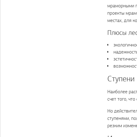
мраморными п
проекты мрамо
местах, для к
Плюсы лес
экологично
надежность
эстетичнос
возможност
Ступени
Наиболее расп
счет того, чт
Но действите
ступенями, по
резким измен