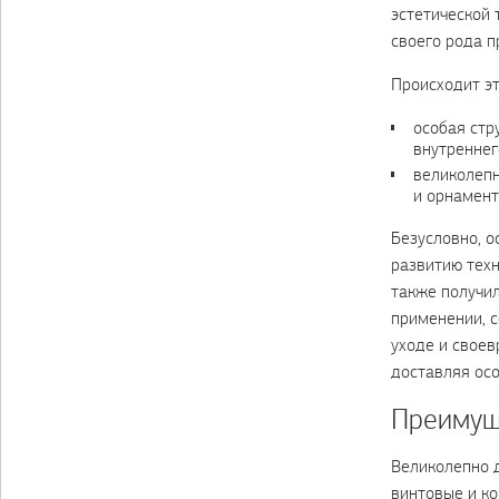
эстетической 
своего рода п
Происходит эт
особая стр
внутреннег
великолепн
и орнамент
Безусловно, о
развитию техн
также получил
применении, 
уходе и своев
доставляя ос
Преимуще
Великолепно д
винтовые и к