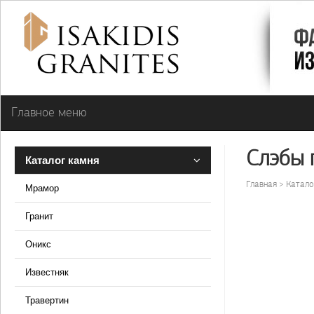
Главное меню
Слэбы 
Каталог камня
Главная
Катало
Мрамор
Гранит
Оникс
Известняк
Травертин