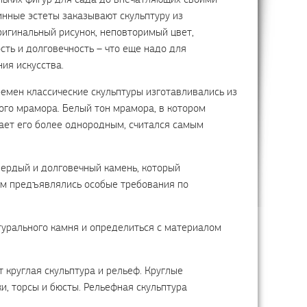
инные эстеты заказывают скульптуру из
ригинальный рисунок, неповторимый цвет,
сть и долговечность – что еще надо для
ия искусства.
емен классические скульптуры изготавливались из
лого мрамора. Белый тон мрамора, в котором
лает его более однородным, считался самым
вердый и долговечный камень, который
рым предъявлялись особые требования по
урального камня и определиться с материалом
 круглая скульптура и рельеф. Круглые
ки, торсы и бюсты. Рельефная скульптура