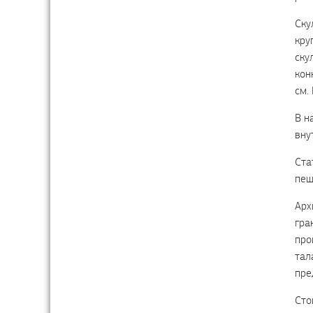
Ску
кру
ску
кон
см.
В н
вну
Ста
пеш
Арх
гра
про
тал
пре
Сто