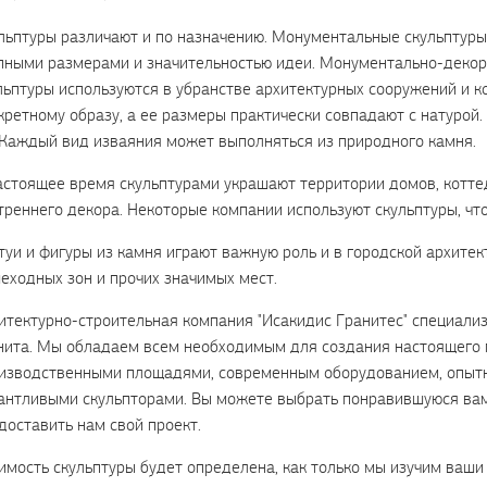
льптуры различают и по назначению. Монументальные скульптур
пными размерами и значительностью идеи. Монументально-декор
льптуры используются в убранстве архитектурных сооружений и к
кретному образу, а ее размеры практически совпадают с натурой
 Каждый вид изваяния может выполняться из природного камня.
астоящее время скульптурами украшают территории домов, котте
треннего декора. Некоторые компании используют скульптуры, чт
туи и фигуры из камня играют важную роль и в городской архитек
еходных зон и прочих значимых мест.
итектурно-строительная компания "Исакидис Гранитес" специализ
нита. Мы обладаем всем необходимым для создания настоящего 
изводственными площадями, современным оборудованием, опытн
антливыми скульпторами. Вы можете выбрать понравившуюся вам 
доставить нам свой проект.
имость скульптуры будет определена, как только мы изучим ваши