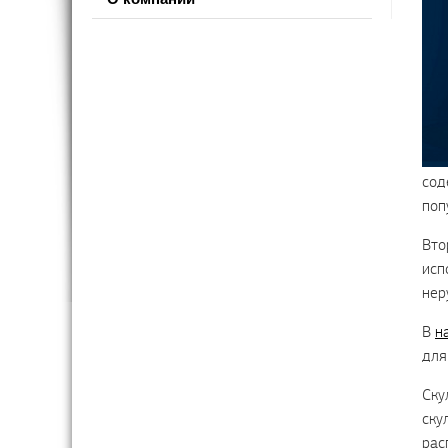
сод
поп
Вто
исп
нер
В
н
для
Ску
ску
рас