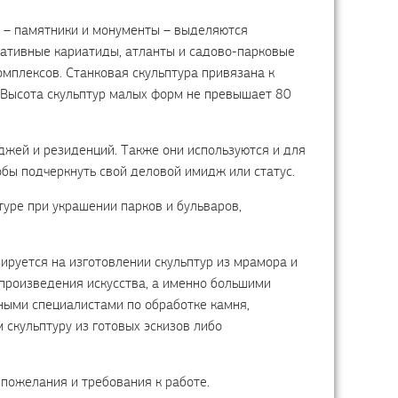
ы – памятники и монументы – выделяются
ативные кариатиды, атланты и садово-парковые
омплексов. Станковая скульптура привязана к
. Высота скульптур малых форм не превышает 80
джей и резиденций. Также они используются и для
обы подчеркнуть свой деловой имидж или статус.
туре при украшении парков и бульваров,
ируется на изготовлении скульптур из мрамора и
произведения искусства, а именно большими
ыми специалистами по обработке камня,
скульптуру из готовых эскизов либо
 пожелания и требования к работе.