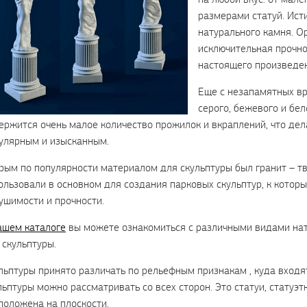
размерами статуй. Ист
натурального камня. О
исключительная прочно
настоящего произведен
Еще с незапамятных вр
серого, бежевого и бе
ержится очень малое количество прожилок и вкраплений, что де
улярным и изысканным.
рым по популярности материалом для скульптуры был гранит – т
ользовали в основном для создания парковых скульптур, к кото
ушимости и прочности.
ашем каталоге
вы можете ознакомиться с различными видами нат
 скульптуры.
льптуры принято различать по рельефным признакам , куда входят
льптуры можно рассматривать со всех сторон. Это статуи, статуэт
положена на плоскости.