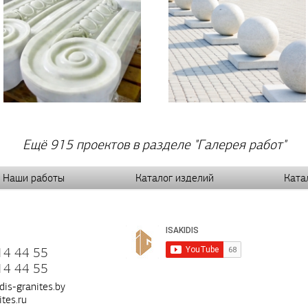
Ещё 915 проектов в разделе "Галерея работ"
Наши работы
Каталог изделий
Ката
14 44 55
14 44 55
dis-granites.by
ites.ru