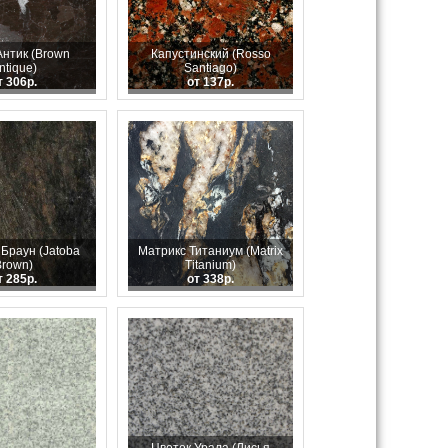
Антик (Brown
Капустинский (Rosso
ntique)
Santiago)
т 306р.
от 137р.
Браун (Jatoba
Матрикс Титаниум (Matrix
Brown)
Titanium)
т 285р.
от 338р.