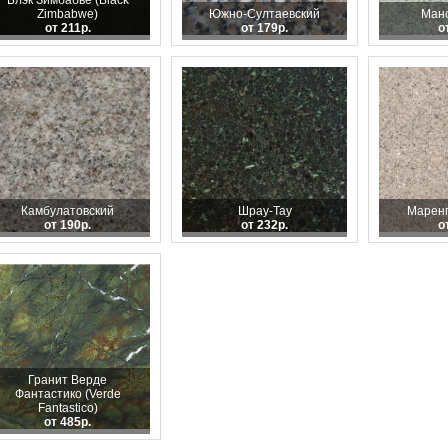
Блэк Зимбабве (Black
Zimbabwe)
Южно-Султаевский
Манс
от 211р.
от 179р.
о
Камбулатовский
Шрау-Тау
Маренг
от 190р.
от 232р.
о
Гранит Верде
Фантастико (Verde
Fantastico)
от 485р.