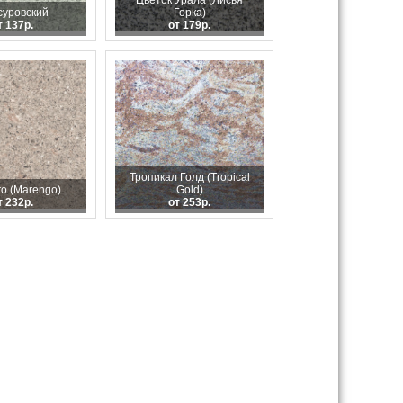
Цветок Урала (Лисья
уровский
Горка)
т 137р.
от 179р.
Тропикал Голд (Tropical
о (Marengo)
Gold)
т 232р.
от 253р.