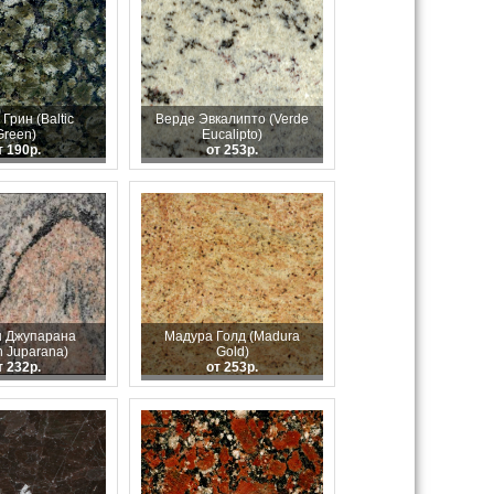
Грин (Baltic
Верде Эвкалипто (Verde
Green)
Eucalipto)
т 190р.
от 253р.
 Джупарана
Мадура Голд (Madura
n Juparana)
Gold)
т 232р.
от 253р.