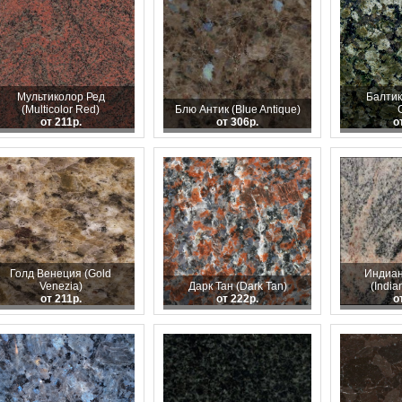
Мультиколор Ред
Балтик 
(Multicolor Red)
Блю Антик (Blue Antique)
от 211р.
от 306р.
о
Голд Венеция (Gold
Индиан
Venezia)
Дарк Тан (Dark Tan)
(India
от 211р.
от 222р.
о