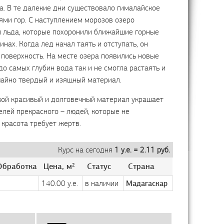
. В те далекие дни существовало гималайское
ями гор. С наступлением морозов озеро
и льда, которые похоронили ближайшие горные
нах. Когда лед начал таять и отступать, он
поверхность. На месте озера появились новые
до самых глубин вода так и не смогла растаять и
чайно твердый и изящный материал.
кой красивый и долговечный материал украшает
лей прекрасного – людей, которые не
 красота требует жертв.
Курс на сегодня
1 у.е. = 2.11 руб.
Обработка
Цена, м
2
Статус
Страна
140.00 у.е.
в наличии
Мадагаскар