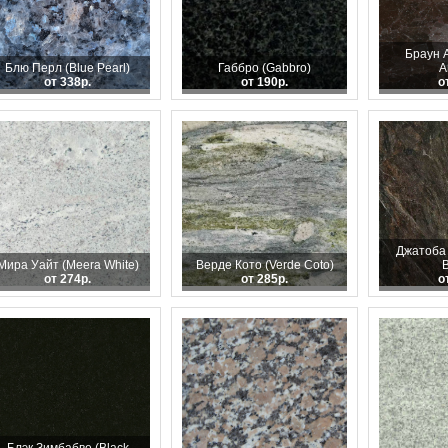
Браун 
Блю Перл (Blue Pearl)
Габбро (Gabbro)
A
от 338р.
от 190р.
о
Джатоба 
Мира Уайт (Meera White)
Верде Кото (Verde Coto)
от 274р.
от 285р.
о