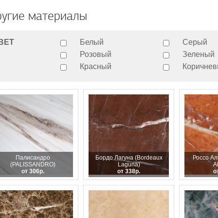
угие материалы
ВЕТ
Белый
Серый
Розовый
Зеленый
Красный
Коричне
Палисандро
Бордо Лагуна (Bordeaux
Россо Ал
(PALISSANDRO)
Laguna)
A
от 306р.
от 338р.
о