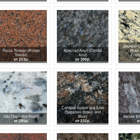
Джиало С
Россо Толедо (Rosso
Кристал Азул (Crystal
Реал 
Toledo)
Azul)
Franc
от 253р.
от 306р.
о
Сапфир Браун энд Блю
(Sapphire Brown and
Айс Перл (Ice Pearl)
Blue)
Визаж Бл
от 295р.
от 232р.
о