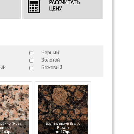
РАССЧИТАТЬ
ЦЕНУ
Черный
Золотой
вый
Бежевый
оррино (Rosa
Балтик Браун (Baltic
orrino)
Brown)
т 143р.
от 179р.