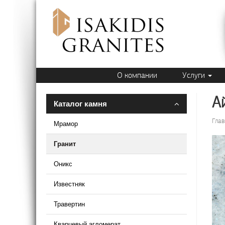
О компании
Услуги
А
Каталог камня
Глав
Мрамор
Гранит
Оникс
Известняк
Травертин
Кварцевый агломерат