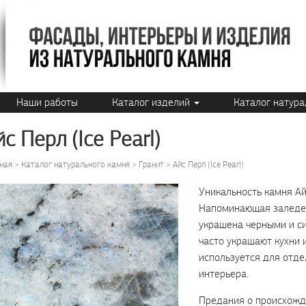
Наши работы
Каталог изделий
Каталог натур
йс Перл (Ice Pearl)
ная
Каталог натурального камня
Гранит
Айс Перл (Ice Pearl)
Уникальность камня Ай
Напоминающая заледен
украшена черными и си
часто украшают кухни 
используется для отд
интерьера.
Предания о происхожде