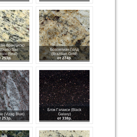
ан Франциско
(Giallo San
Бразилиан Голд
isco Real)
(Brazilian Gold)
т 253р.
от 274р.
Блэк Гэлакси (Black
ю (Vizag Blue)
Galaxy)
т 253р.
от 338р.