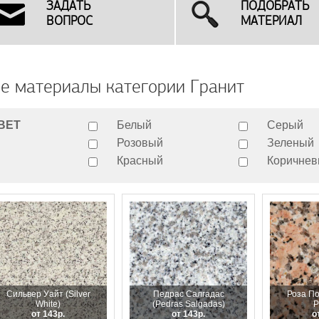
ЗАДАТЬ
ПОДОБРАТЬ
ВОПРОС
МАТЕРИАЛ
е материалы категории Гранит
ВЕТ
Белый
Серый
Розовый
Зеленый
Красный
Коричне
Сильвер Уайт (Silver
Педрас Салгадас
Роза П
White)
(Pedras Salgadas)
P
от 143р.
от 143р.
о