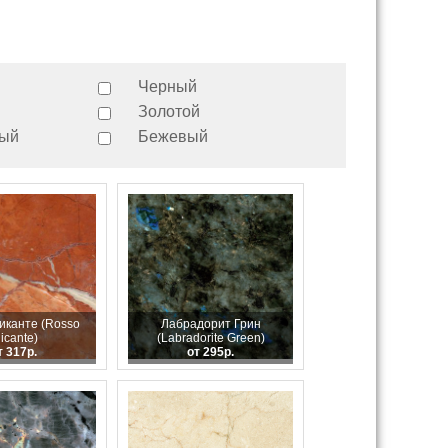
Черный
Золотой
вый
Бежевый
иканте (Rosso
Лабрадорит Грин
licante)
(Labradorite Green)
т 317р.
от 295р.