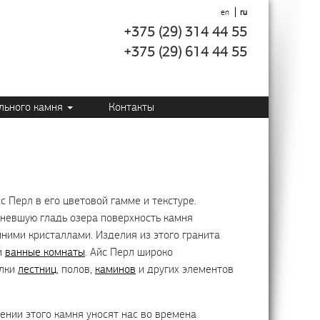
en
ru
+375 (29) 314 44 55
+375 (29) 614 44 55
ального камня
Контакты
с Перл в его цветовой гамме и текстуре.
евшую гладь озера поверхность камня
ними кристаллами. Изделия из этого гранита
и
ванные комнаты
. Айс Перл широко
елки
лестниц
, полов,
каминов
и других элементов
нии этого камня уносят нас во времена