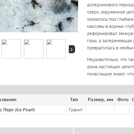
доледникового периода
озеро, окруженное цеп
оказалось под глыбам
массивы в водных глуби
деформировал земную 
горы, а заледеневшая 
›
превратилась в необы
Неудивительно, что та
дома настоящих цените
понаслышке знают, что
азвание
Тип
Размер, мм
Фото
Гранит
с Перл (Ice Pearl)