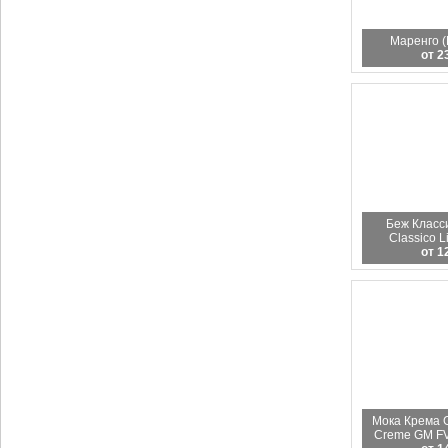
Маренго (
от 2
Беж Класси
Classico L
от 1
Мока Крема 
Creme GM FV