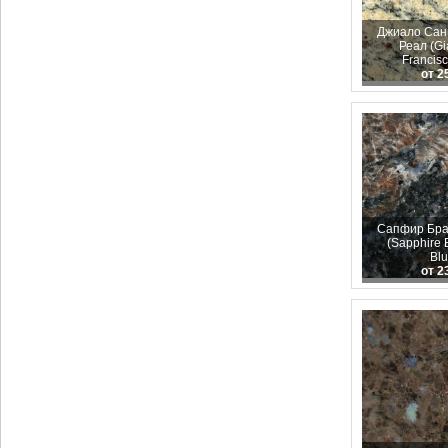
Джиало Сан
Реал (Gi
Francisc
от 2
Сапфир Бра
(Sapphire 
Blu
от 2