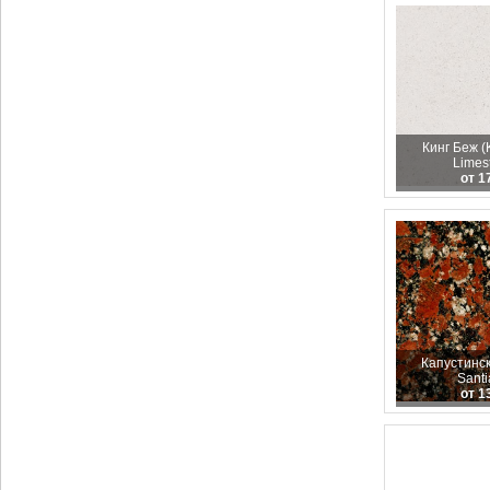
Кинг Беж (
Limes
от 1
Капустинск
Santi
от 1