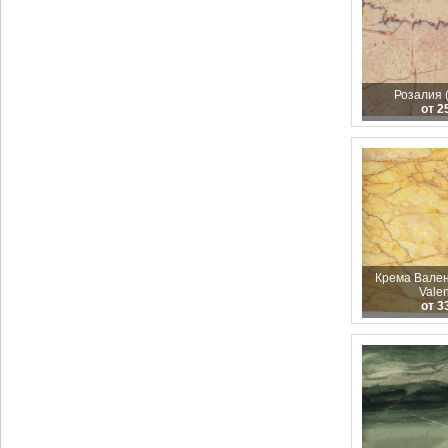
Розалия (
от 2
Крема Вален
Valen
от 3