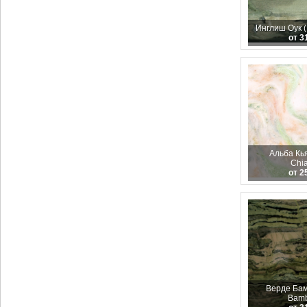
Инглиш Оук (
от 3
Альба Кья
Chia
от 2
Верде Бам
Bam