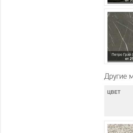
от 3
Петро Грэй (
от 2
Другие 
ЦВЕТ