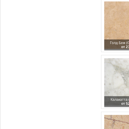
Голд Беж (G
от 2
Калакатта (
от 5