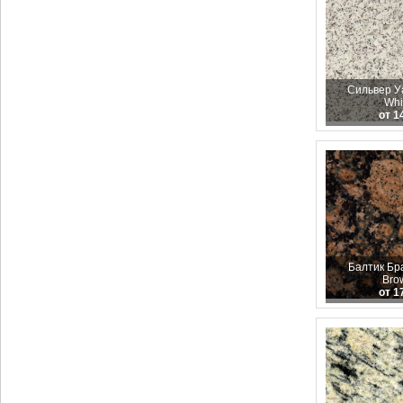
Сильвер Уа
Whi
от 1
Балтик Бра
Bro
от 1