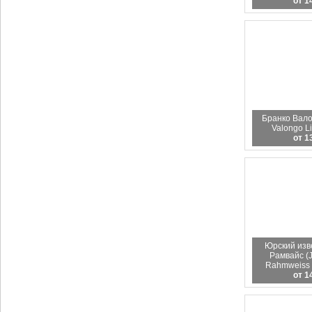
от 1
Бранко Вало
Valongo L
от 1
Юрский изв
Рамвайс (J
Rahmweiss 
от 1