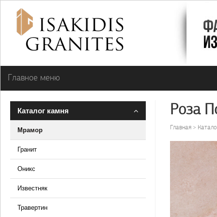
Главное меню
Роза По
Каталог камня
Главная
Катало
Мрамор
Гранит
Оникс
Известняк
Травертин