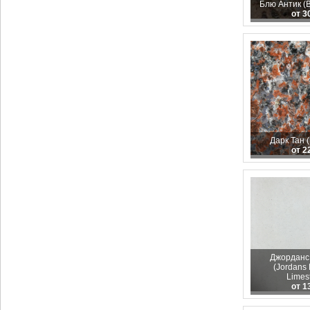
Блю Антик (B
от 3
Дарк Тан (
от 2
Джорданс
(Jordans
Limes
от 1