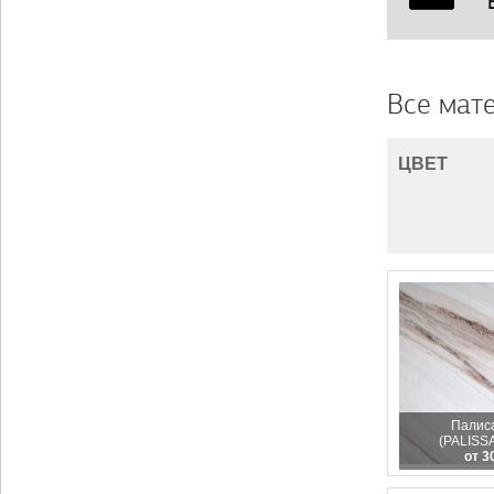
Все мат
ЦВЕТ
Палис
(PALIS
от 3