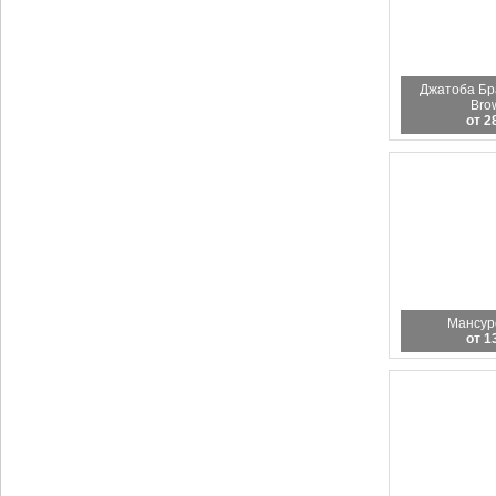
Джатоба Бра
Bro
от 2
Мансур
от 1