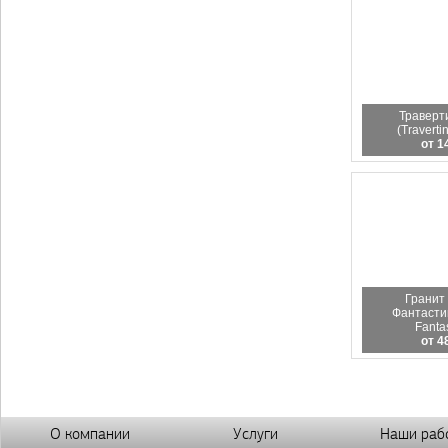
Траверт
(Traverti
от 1
Гранит
Фантастик
Fantas
от 4
О компании
Услуги
Наши раб